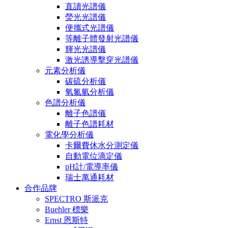
直讀光譜儀
熒光光譜儀
便攜式光譜儀
等離子體發射光譜儀
輝光光譜儀
激光誘導擊穿光譜儀
元素分析儀
碳硫分析儀
氧氮氫分析儀
色譜分析儀
離子色譜儀
離子色譜耗材
電化學分析儀
卡爾費休水分測定儀
自動電位滴定儀
pH計/電導率儀
瑞士萬通耗材
合作品牌
SPECTRO 斯派克
Buehler 標樂
Ernst 恩斯特