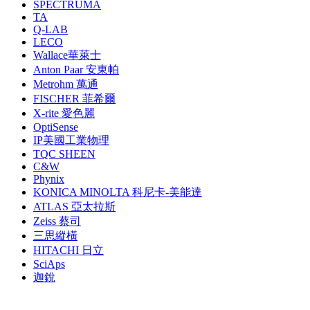
SPECTRUMA
TA
Q-LAB
LECO
Wallace華萊士
Anton Paar 安東帕
Metrohm 萬通
FISCHER 菲希爾
X-rite 愛色麗
OptiSense
IP美國工業物理
TQC SHEEN
C&W
Phynix
KONICA MINOLTA 科尼卡-美能達
ATLAS 亞太拉斯
Zeiss 蔡司
三思縱橫
HITACHI 日立
SciAps
迦銳