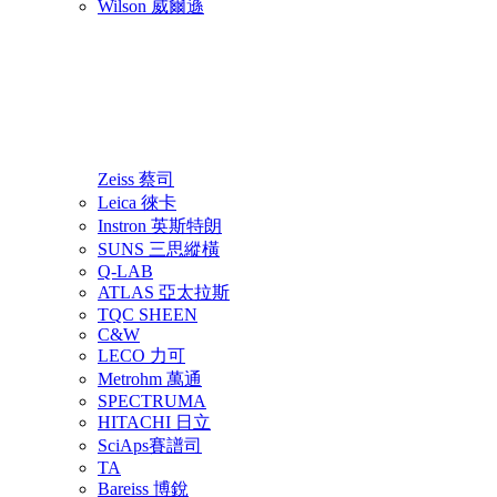
Wilson 威爾遜
Zeiss 蔡司
Leica 徠卡
Instron 英斯特朗
SUNS 三思縱橫
Q-LAB
ATLAS 亞太拉斯
TQC SHEEN
C&W
LECO 力可
Metrohm 萬通
SPECTRUMA
HITACHI 日立
SciAps賽譜司
TA
Bareiss 博銳