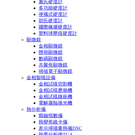
裏氏硬度計
多功能硬度計
便攜式硬度計
邵氏硬度計
國際橡膠硬度計
塑料球壓痕硬度計
顯微鏡
金相顯微鏡
體視顯微鏡
數碼顯微鏡
共聚焦顯微鏡
掃描電子顯微鏡
金相製樣設備
金相試樣切割機
金相試樣磨拋機
金相試樣鑲嵌機
電解腐蝕拋光機
熱分析儀
熔融指數儀
熱變形維卡儀
差示掃描量熱儀DSC
熱重分析儀TGA