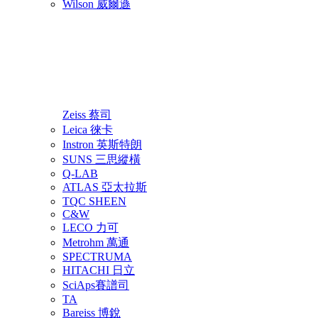
Wilson 威爾遜
Zeiss 蔡司
Leica 徠卡
Instron 英斯特朗
SUNS 三思縱橫
Q-LAB
ATLAS 亞太拉斯
TQC SHEEN
C&W
LECO 力可
Metrohm 萬通
SPECTRUMA
HITACHI 日立
SciAps賽譜司
TA
Bareiss 博銳