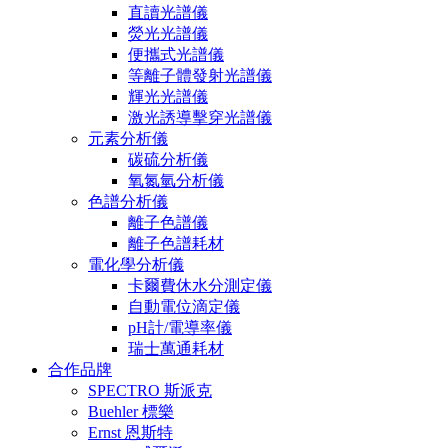
直讀光譜儀
熒光光譜儀
便攜式光譜儀
等離子體發射光譜儀
輝光光譜儀
激光誘導擊穿光譜儀
元素分析儀
碳硫分析儀
氧氮氫分析儀
色譜分析儀
離子色譜儀
離子色譜耗材
電化學分析儀
卡爾費休水分測定儀
自動電位滴定儀
pH計/電導率儀
瑞士萬通耗材
合作品牌
SPECTRO 斯派克
Buehler 標樂
Ernst 恩斯特