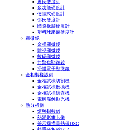
裏氏硬度計
多功能硬度計
便攜式硬度計
邵氏硬度計
國際橡膠硬度計
塑料球壓痕硬度計
顯微鏡
金相顯微鏡
體視顯微鏡
數碼顯微鏡
共聚焦顯微鏡
掃描電子顯微鏡
金相製樣設備
金相試樣切割機
金相試樣磨拋機
金相試樣鑲嵌機
電解腐蝕拋光機
熱分析儀
熔融指數儀
熱變形維卡儀
差示掃描量熱儀DSC
熱重分析儀TGA