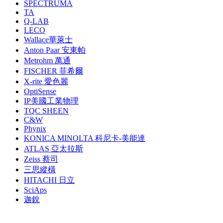
SPECTRUMA
TA
Q-LAB
LECO
Wallace華萊士
Anton Paar 安東帕
Metrohm 萬通
FISCHER 菲希爾
X-rite 愛色麗
OptiSense
IP美國工業物理
TQC SHEEN
C&W
Phynix
KONICA MINOLTA 科尼卡-美能達
ATLAS 亞太拉斯
Zeiss 蔡司
三思縱橫
HITACHI 日立
SciAps
迦銳